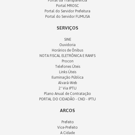
Portal da Transparência
Portal MROSC
Portal do Servidor Prefeitura
Portal do Servidor FUMUSA
SERVIÇOS
SINE
Ouvidoria
Horários de Ônibus
NOTA FISCAL ELETRÔNICA E RANFS
Procon
Telefones Úteis
Links Úteis
Iluminação Pública
Alvará-Web
2ª Via IPTU
Plano Anual de Contratação
PORTAL DO CIDADÃO - CND - IPTU
ARCOS
Prefeito
Vice-Prefeito
A Cidade